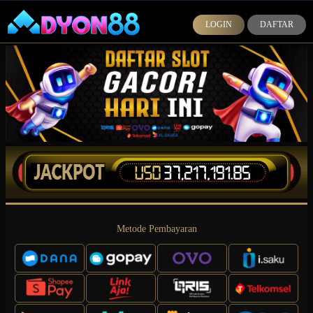
LOGIN
DAFTAR
Metode Pembayaran