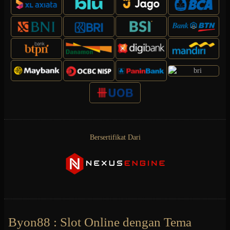
Bersertifikat Dari
Byon88 : Slot Online dengan Tema